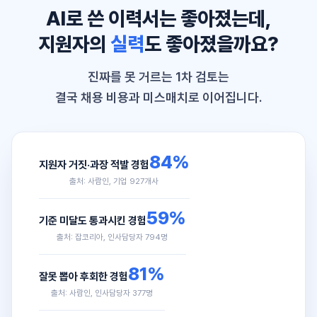
AI로 쓴 이력서는 좋아졌는데,
지원자의
실력
도 좋아졌을까요?
진짜를 못 거르는 1차 검토는
결국 채용 비용과 미스매치로 이어집니다.
84%
지원자 거짓·과장 적발 경험
출처: 사람인, 기업 927개사
59%
기준 미달도 통과시킨 경험
출처: 잡코리아, 인사담당자 794명
81%
잘못 뽑아 후회한 경험
출처: 사람인, 인사담당자 377명