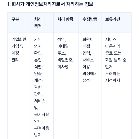
1. 회사가 개인정보처리자로서 처리하는 정보
구분
처리
처리 항목
수집방법
보유기간
목적
기업회원
가입
성명,
회원이
서비스
가입 및
의사
이메일
직접
이용계약
계정
확인,
주소,
입력,
종료 또는
관리
본인
비밀번호,
서비스
회원 탈퇴 중
식별·
회사명
이용
먼저
인증,
과정에서
도래하는
계정·
생성
시점까지
권한
관리,
서비스
및
공지사항
안내,
부정이용
방지