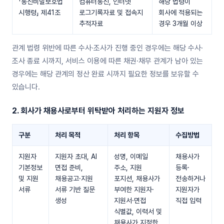
「통신비밀보호법
컴퓨터통신, 인터넷
해당 법령이
시행령」 제41조
로그기록자료 및 접속지
회사에 적용되는
추적자료
경우 3개월 이상
관계 법령 위반에 따른 수사·조사가 진행 중인 경우에는 해당 수사·
조사 종료 시까지, 서비스 이용에 따른 채권·채무 관계가 남아 있는
경우에는 해당 관계의 정산 완료 시까지 필요한 정보를 보유할 수
있습니다.
2. 회사가 채용사로부터 위탁받아 처리하는 지원자 정보
구분
처리 목적
처리 항목
수집방법
지원자
지원자 초대, AI
성명, 이메일
채용사가
기본정보
면접 준비,
주소, 지원
등록·
및 지원
채용공고·지원
포지션, 채용사가
전송하거나
서류
서류 기반 질문
부여한 지원자·
지원자가
생성
지원서·면접
직접 입력
식별값, 이력서 및
채용사가 지정한