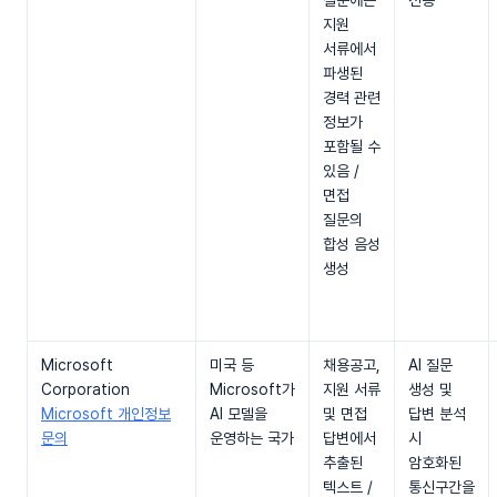
질문에는
전송
지원
서류에서
파생된
경력 관련
정보가
포함될 수
있음 /
면접
질문의
합성 음성
생성
Microsoft
미국 등
채용공고,
AI 질문
Corporation
Microsoft가
지원 서류
생성 및
Microsoft 개인정보
AI 모델을
및 면접
답변 분석
문의
운영하는 국가
답변에서
시
추출된
암호화된
텍스트 /
통신구간을