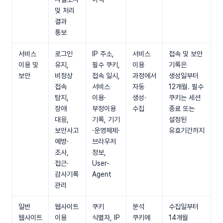
및 처리
결과
통보
서비스
로그인
IP 주소,
서비스
접속 및 보안
이용 및
유지,
필수 쿠키,
이용
기록은
보안
비정상
접속 일시,
과정에서
생성일부터
접속
서비스
자동
12개월. 필수
탐지,
이용·
생성·
쿠키는 세션
장애
부정이용
수집
종료 또는
대응,
기록, 기기
설정된
보안사고
·운영체제·
유효기간까지
예방·
브라우저
조사,
정보,
접근·
User-
감사기록
Agent
관리
일반
웹사이트
쿠키
분석
수집일부터
웹사이트
이용
식별자, IP
쿠키에
14개월