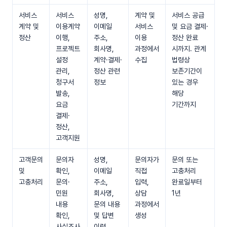
서비스
서비스
성명,
계약 및
서비스 공급
계약 및
이용계약
이메일
서비스
및 요금 결제·
정산
이행,
주소,
이용
정산 완료
프로젝트
회사명,
과정에서
시까지. 관계
설정
계약·결제·
수집
법령상
관리,
정산 관련
보존기간이
청구서
정보
있는 경우
발송,
해당
요금
기간까지
결제·
정산,
고객지원
고객문의
문의자
성명,
문의자가
문의 또는
및
확인,
이메일
직접
고충처리
고충처리
문의·
주소,
입력,
완료일부터
민원
회사명,
상담
1년
내용
문의 내용
과정에서
확인,
및 답변
생성
사실조사
이력