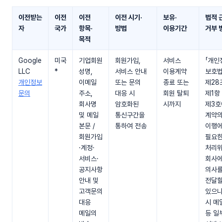
이전받는
이전
이전
이전 시기·
보유·
법적 
자
국가
항목·
방법
이용기간
거부 
목적
Google
미국
기업회원
회원가입,
서비스
「개인
LLC
*
성명,
서비스 안내
이용계약
보호법
개인정보
이메일
또는 문의
종료 또는
제28
문의
주소,
대응 시
회원 탈퇴
제1항
회사명
암호화된
시까지
제3호
및 메일
통신구간을
계약의
본문 /
통하여 전송
이행
회원가입
필요
·계정·
처리위
서비스·
회사에
공지사항
의사
안내 및
전달할
고객문의
있으나
대응
시 메
메일의
등 일