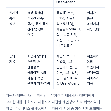
User-Agent
실시간
영상·음성의
동적 IP 주소,
실시간
통신
실시간 전송·
일회성 사용자
통신
정보
중계, 통신 품질
식별값(UID),
과정에서
관리 및 장애
채널명·Room ID,
자동 생성
대응
접속·종료 시각,
세션 로그 및 기기
·네트워크 정보
동의
채용사 명의의
채용사·프로젝트
지원자가
기록
개인정보·
식별값, 동의
동의
민감정보·
문안과 버전, 동의
화면에서
국외이전 동의
여부, 동의 일시,
선택하고
사실과 적용
동의 당시 IP 주소
서비스가
문안의 확인·입증
및 User-Agent
기록
지원자 개인정보의 구체적인 보유기간은 채용사가 지원자에게
고지한 내용과 회사가 채용사와 체결한 개인정보 처리 위탁계약에
따릅니다. 서비스 플랫폼에서는 다음 각 시점 중
가장 먼저 도래하는