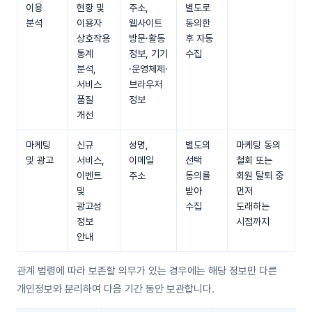
이용
현황 및
주소,
별도로
분석
이용자
웹사이트
동의한
상호작용
방문·활동
후 자동
통계
정보, 기기
수집
분석,
·운영체제·
서비스
브라우저
품질
정보
개선
마케팅
신규
성명,
별도의
마케팅 동의
및 광고
서비스,
이메일
선택
철회 또는
이벤트
주소
동의를
회원 탈퇴 중
및
받아
먼저
광고성
수집
도래하는
정보
시점까지
안내
관계 법령에 따라 보존할 의무가 있는 경우에는 해당 정보만 다른
개인정보와 분리하여 다음 기간 동안 보관합니다.