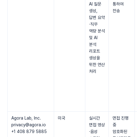
AI 질문
통하여
생성,
전송
답변 요약
·직무
역량 분석
및 AI
분석
리포트
생성을
위한 연산
처리
Agora Lab, Inc.
미국
실시간
면접 진행
privacy@agora.io
면접 영상
중
+1 408 879 5885
·음성
암호화된