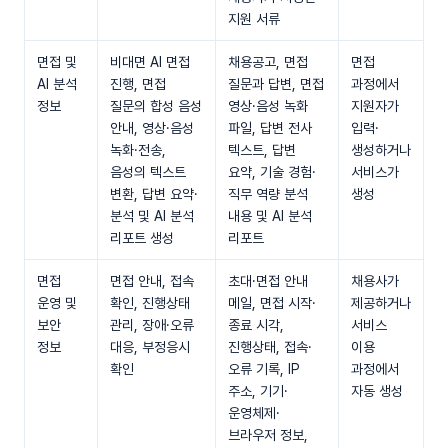
지원 서류
면접 및
비대면 AI 면접
채용공고, 면접
면접
AI 분석
진행, 면접
질문과 답변, 면접
과정에서
정보
질문의 합성 음성
영상·음성 녹화
지원자가
안내, 영상·음성
파일, 답변 전사
입력·
녹화·전송,
텍스트, 답변
생성하거나
음성의 텍스트
요약, 기술 경험·
서비스가
변환, 답변 요약·
직무 역량 분석
생성
분석 및 AI 분석
내용 및 AI 분석
리포트 생성
리포트
면접
면접 안내, 접속
초대·면접 안내
채용사가
운영 및
확인, 진행상태
메일, 면접 시작·
제공하거나
보안
관리, 장애·오류
종료 시각,
서비스
정보
대응, 부정응시
진행상태, 접속·
이용
확인
오류 기록, IP
과정에서
주소, 기기·
자동 생성
운영체제·
브라우저 정보,