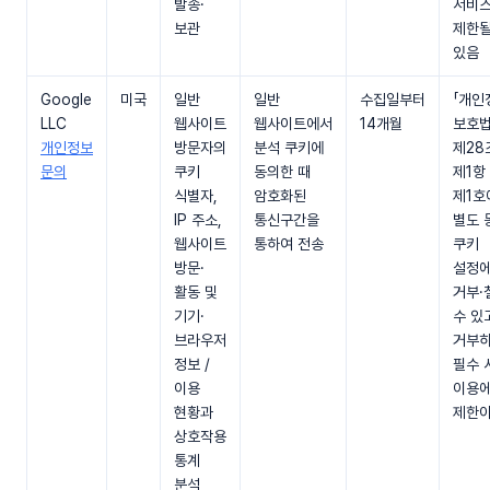
발송·
서비
보관
제한될
있음
Google
미국
일반
일반
수집일부터
「개인
LLC
웹사이트
웹사이트에서
14개월
보호법
개인정보
방문자의
분석 쿠키에
제28
문의
쿠키
동의한 때
제1항
식별자,
암호화된
제1호
IP 주소,
통신구간을
별도 
웹사이트
통하여 전송
쿠키
방문·
설정
활동 및
거부·
기기·
수 있
브라우저
거부
정보 /
필수 
이용
이용
현황과
제한이
상호작용
통계
분석