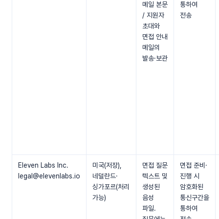
메일 본문
통하여
/ 지원자
전송
초대와
면접 안내
메일의
발송·보관
Eleven Labs Inc.
미국(저장),
면접 질문
면접 준비·
legal@elevenlabs.io
네덜란드·
텍스트 및
진행 시
싱가포르(처리
생성된
암호화된
가능)
음성
통신구간을
파일.
통하여