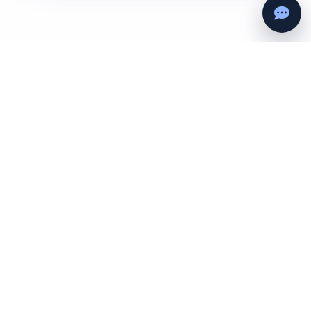
도입 문의
서비스소개서
블로그
로그인
개인정보처리방침
기업용 서비스 이용약관
지원자용 서비스 이용약관
주식회사 세컨드팀
대표 최재웅
서울시 서초구 효령로55길 19 4층
사업자등록번호 212-88-02079
대표번호 0507-1322-0473
support@supercoder.co
© 2026 Second Team. All rights reserved.