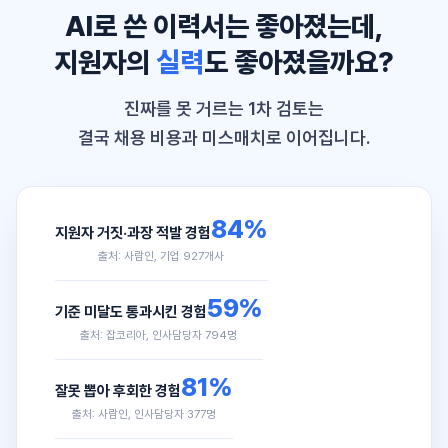
AI로 쓴 이력서는 좋아졌는데,
지원자의
실력
도 좋아졌을까요?
진짜를 못 거르는 1차 검토는
결국 채용 비용과 미스매치로 이어집니다.
84%
지원자 거짓·과장 적발 경험
출처: 사람인, 기업 927개사
59%
기준 미달도 통과시킨 경험
출처: 잡코리아, 인사담당자 794명
81%
잘못 뽑아 후회한 경험
출처: 사람인, 인사담당자 377명