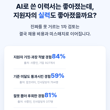
AI로 쓴 이력서는 좋아졌는데,
지원자의
실력
도 좋아졌을까요?
진짜를 못 거르는 1차 검토는
결국 채용 비용과 미스매치로 이어집니다.
84%
지원자 거짓·과장 적발 경험
출처: 사람인, 기업 927개사
59%
기준 미달도 통과시킨 경험
출처: 잡코리아, 인사담당자 794명
81%
잘못 뽑아 후회한 경험
출처: 사람인, 인사담당자 377명